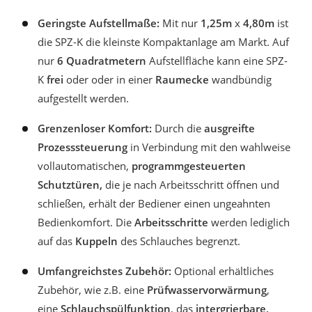
Geringste Aufstellmaße:
Mit nur
1,25m
x
4,80m
ist
die SPZ-K die kleinste Kompaktanlage am Markt. Auf
nur
6 Quadratmetern
Aufstellfläche kann eine SPZ-
K
frei
oder oder in einer
Raumecke
wandbündig
aufgestellt werden.
Grenzenloser Komfort:
Durch die
ausgreifte
Prozesssteuerung
in Verbindung mit den wahlweise
vollautomatischen,
programmgesteuerten
Schutztüren,
die je nach Arbeitsschritt öffnen und
schließen, erhält der Bediener einen ungeahnten
Bedienkomfort. Die
Arbeitsschritte
werden lediglich
auf das
Kuppeln
des Schlauches begrenzt.
Umfangreichstes Zubehör:
Optional erhältliches
Zubehör, wie z.B. eine
Prüfwasservorwärmung
,
eine
Schlauchspülfunktion
, das
intergrierbare,