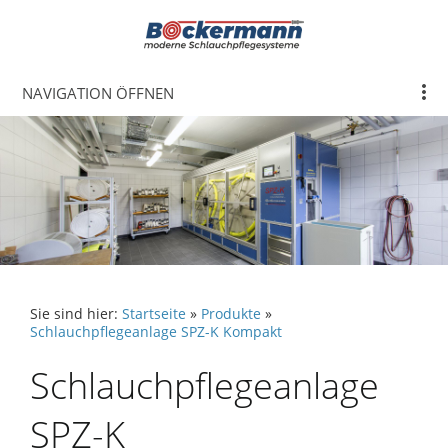
NAVIGATION ÖFFNEN
Sie sind hier:
Startseite
»
Produkte
»
Schlauchpflegeanlage SPZ-K Kompakt
Schlauchpflegeanlage
SPZ-K